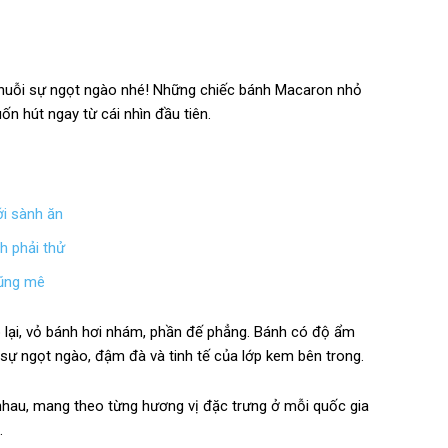
huỗi sự ngọt ngào nhé! Những chiếc bánh Macaron nhỏ
n hút ngay từ cái nhìn đầu tiên.
ới sành ăn
h phải thử
cũng mê
 lại, vỏ bánh hơi nhám, phần đế phẳng. Bánh có độ ẩm
ự ngọt ngào, đậm đà và tinh tế của lớp kem bên trong.
nhau, mang theo từng hương vị đặc trưng ở mỗi quốc gia
…