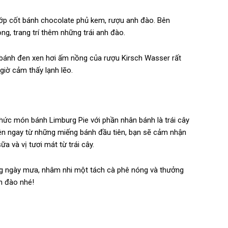
lớp cốt bánh chocolate phủ kem, rượu anh đào. Bên
g, trang trí thêm những trái anh đào.
 bánh đen xen hơi ấm nồng của rượu Kirsch Wasser rất
iờ cảm thấy lạnh lẽo.
ức món bánh Limburg Pie với phần nhân bánh là trái cây
nên ngay từ những miếng bánh đầu tiên, bạn sẽ cảm nhận
và vị tươi mát từ trái cây.
g ngày mưa, nhâm nhi một tách cà phê nóng và thưởng
h đào nhé!