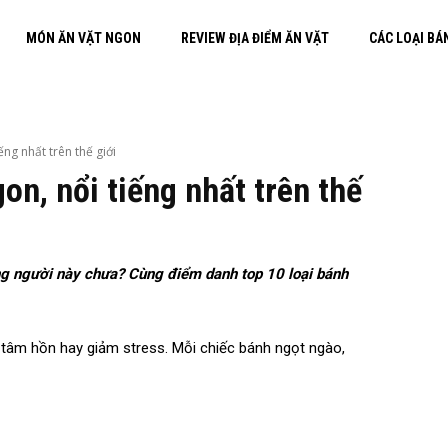
MÓN ĂN VẶT NGON
REVIEW ĐỊA ĐIỂM ĂN VẶT
CÁC LOẠI BÁ
ếng nhất trên thế giới
on, nổi tiếng nhất trên thế
òng người này chưa? Cùng điểm danh top 10 loại bánh
h tâm hồn hay giảm stress. Mỗi chiếc bánh ngọt ngào,