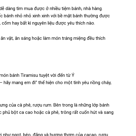
dễ dàng tìm mua được ở nhiều tiệm bánh, nhà hàng.
iếc bánh nhỏ nhỏ xinh xinh với bề mặt bánh thường được
, cốm hay bất kì nguyên liệu được yêu thích nào.
 ăn vặt, ăn sáng hoặc làm món tráng miệng đều thích
món bánh Tiramisu tuyệt vời đến từ Ý
p – hãy mang em đi” thể hiện cho một tình yêu nồng cháy,
ưng của cà phê, rượu rum. Bên trong là những lớp bánh
c phủ bột ca cao hoặc cà phê, trông rất cuốn hút và sang
vị như ngọt, béo, đắng và hương thơm của cacao, rượu