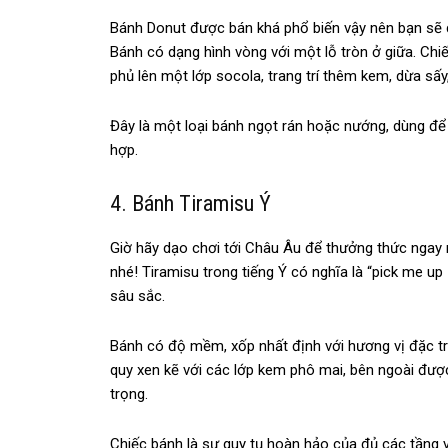
Bánh Donut được bán khá phổ biến vậy nên bạn sẽ 
Bánh có dạng hình vòng với một lỗ tròn ở giữa. Ch
phủ lên một lớp socola, trang trí thêm kem, dừa sấy
Đây là một loại bánh ngọt rán hoặc nướng, dùng để
hợp.
4. Bánh Tiramisu Ý
Giờ hãy dạo chơi tới Châu Âu để thưởng thức ngay 
nhé! Tiramisu trong tiếng Ý có nghĩa là “pick me u
sâu sắc.
Bánh có độ mềm, xốp nhất định với hương vị đặc tr
quy xen kẽ với các lớp kem phô mai, bên ngoài đượ
trọng.
Chiếc bánh là sự quy tụ hoàn hảo của đủ các tầng 