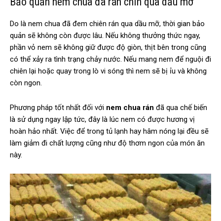
Bảo quản nem chua đã rán chín qua dầu mỡ
Do là nem chua đã đem chiên rán qua dầu mỡ, thời gian bảo
quản sẽ không còn được lâu. Nếu không thưởng thức ngay,
phần vỏ nem sẽ không giữ được độ giòn, thịt bên trong cũng
có thể xảy ra tình trạng chảy nước. Nếu mang nem để nguội đi
chiên lại hoặc quay trong lò vi sóng thì nem sẽ bị ỉu và không
còn ngon.
Phương pháp tốt nhất đối với
nem chua rán
đã qua chế biến
là sử dụng ngay lập tức, đây là lúc nem có được hương vị
hoàn hảo nhất. Việc để trong tủ lạnh hay hâm nóng lại đều sẽ
làm giảm đi chất lượng cũng như độ thơm ngon của món ăn
này.