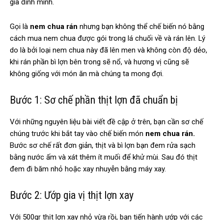
gia đình mình.
Gọi là
nem chua rán
nhưng bạn không thể chế biến nó bằng
cách mua nem chua được gói trong lá chuối về và rán lên. Lý
do là bởi loại nem chua này đã lên men và không còn độ dẻo,
khi rán phần bì lợn bên trong sẽ nổ, và hương vị cũng sẽ
không giống với món ăn mà chúng ta mong đợi.
Bước 1: Sơ chế phần thịt lợn đã chuẩn bị
Với những nguyên liệu bài viết đề cập ở trên, bạn cần sơ chế
chúng trước khi bắt tay vào chế biến món
nem chua rán.
Bước sơ chế rất đơn giản, thịt và bì lợn bạn đem rửa sạch
bằng nước ấm và xát thêm ít muối để khử mùi. Sau đó thịt
đem đi băm nhỏ hoặc xay nhuyễn bằng máy xay.
Bước 2: Ướp gia vị thịt lợn xay
Với 500gr thịt lợn xay nhỏ vừa rồi, bạn tiến hành ướp với các