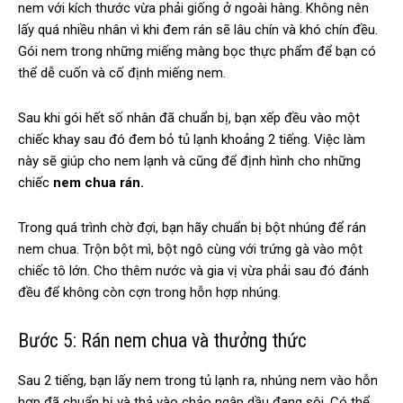
nem với kích thước vừa phải giống ở ngoài hàng. Không nên
lấy quá nhiều nhân vì khi đem rán sẽ lâu chín và khó chín đều.
Gói nem trong những miếng màng bọc thực phẩm để bạn có
thể dễ cuốn và cố định miếng nem.
Sau khi gói hết số nhân đã chuẩn bị, bạn xếp đều vào một
chiếc khay sau đó đem bỏ tủ lạnh khoảng 2 tiếng. Việc làm
này sẽ giúp cho nem lạnh và cũng để định hình cho những
chiếc
nem chua rán.
Trong quá trình chờ đợi, bạn hãy chuẩn bị bột nhúng để rán
nem chua. Trộn bột mì, bột ngô cùng với trứng gà vào một
chiếc tô lớn. Cho thêm nước và gia vị vừa phải sau đó đánh
đều để không còn cợn trong hỗn hợp nhúng.
Bước 5: Rán nem chua và thưởng thức
Sau 2 tiếng, bạn lấy nem trong tủ lạnh ra, nhúng nem vào hỗn
hợp đã chuẩn bị và thả vào chảo ngập dầu đang sôi. Có thể