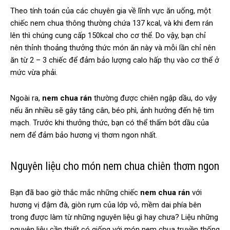
Theo tính toán của các chuyên gia về lĩnh vực ăn uống, một
chiếc nem chua thông thường chứa 137 kcal, và khi đem rán
lên thì chúng cung cấp 150kcal cho cơ thể. Do vậy, bạn chỉ
nên thỉnh thoảng thưởng thức món ăn này và mỗi lần chỉ nên
ăn từ 2 – 3 chiếc để đảm bảo lượng calo hấp thụ vào cơ thể ở
mức vừa phải.
Ngoài ra,
nem chua rán
thường được chiên ngập dầu, do vậy
nếu ăn nhiều sẽ gây tăng cân, béo phì, ảnh hưởng đến hệ tim
mạch. Trước khi thưởng thức, bạn có thể thấm bớt dầu của
nem để đảm bảo hương vị thơm ngon nhất.
Nguyên liệu cho món nem chua chiên thơm ngon
Bạn đã bao giờ thắc mắc những chiếc
nem chua rán
với
hương vị đậm đà, giòn rụm của lớp vỏ, mềm dai phía bên
trong được làm từ những nguyên liệu gì hay chưa? Liệu những
nguyên liệu cần thiết có giống với món nem chua truyền thống