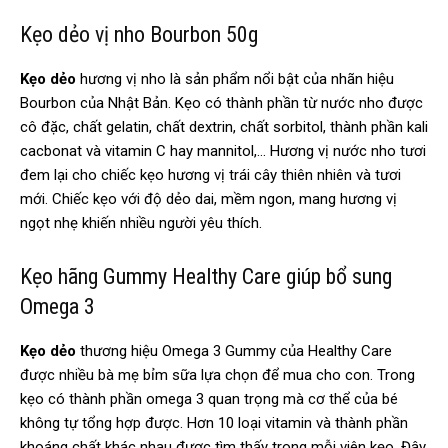
Kẹo dẻo vị nho Bourbon 50g
Kẹo dẻo
hương vị nho là sản phẩm nổi bật của nhãn hiệu
Bourbon của Nhật Bản. Kẹo có thành phần từ nước nho được
cô đặc, chất gelatin, chất dextrin, chất sorbitol, thành phần kali
cacbonat và vitamin C hay
mannitol,… Hương vị nước nho tươi
đem lại cho chiếc kẹo hương vị trái cây thiên nhiên và tươi
mới. Chiếc kẹo với độ dẻo dai, mềm ngon, mang hương vị
ngọt nhẹ khiến nhiều người yêu thích.
Kẹo hãng Gummy Healthy Care giúp bổ sung
Omega 3
Kẹo dẻo
thương hiệu Omega 3 Gummy của Healthy Care
được nhiều bà mẹ bỉm sữa lựa chọn để mua cho con. Trong
kẹo có thành phần omega 3 quan trọng mà cơ thể của bé
không tự tổng hợp được. Hơn 10 loại vitamin và thành phần
khoáng chất khác nhau được tìm thấy trong mỗi viên kẹo. Đây