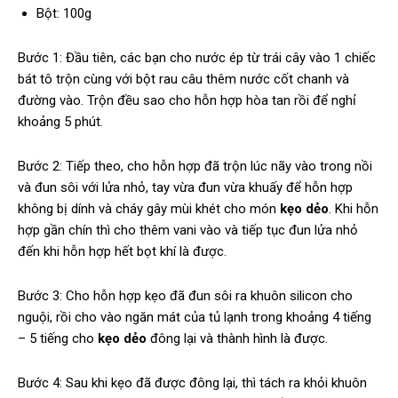
Bột: 100g
Bước 1: Đầu tiên, các bạn cho nước ép từ trái cây vào 1 chiếc
bát tô trộn cùng với bột rau câu thêm nước cốt chanh và
đường vào. Trộn đều sao cho hỗn hợp hòa tan rồi để nghỉ
khoảng 5 phút.
Bước 2: Tiếp theo, cho hỗn hợp đã trộn lúc nãy vào trong nồi
và đun sôi với lửa nhỏ, tay vừa đun vừa khuấy để hỗn hợp
không bị dính và cháy gây mùi khét cho món
kẹo dẻo
. Khi hỗn
hợp gần chín thì cho thêm vani vào và tiếp tục đun lửa nhỏ
đến khi hỗn hợp hết bọt khí là được.
Bước 3: Cho hỗn hợp kẹo đã đun sôi ra khuôn silicon cho
nguội, rồi cho vào ngăn mát của tủ lạnh trong khoảng 4 tiếng
– 5 tiếng cho
kẹo dẻo
đông lại và thành hình là được.
Bước 4: Sau khi kẹo đã được đông lại, thì tách ra khỏi khuôn