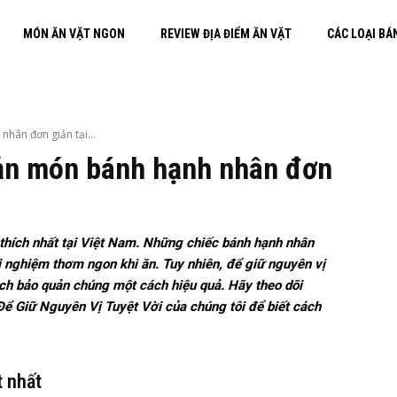
MÓN ĂN VẶT NGON
REVIEW ĐỊA ĐIỂM ĂN VẶT
CÁC LOẠI BÁ
ân đơn giản tại...
ản món bánh hạnh nhân đơn
thích nhất tại Việt Nam. Những chiếc bánh hạnh nhân
i nghiệm thơm ngon khi ăn. Tuy nhiên, để giữ nguyên vị
ách bảo quản chúng một cách hiệu quả. Hãy theo dõi
Giữ Nguyên Vị Tuyệt Vời của chúng tôi để biết cách
t nhất