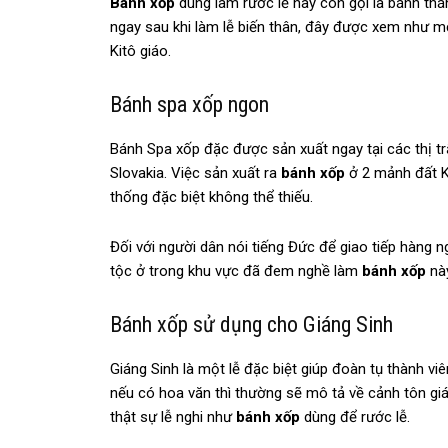
Bánh xốp
dùng làm rước lễ hay còn gọi là bánh th
ngay sau khi làm lễ biến thân, đây được xem như m
Kitô giáo.
Bánh spa xốp ngon
Bánh Spa xốp đặc được sản xuất ngay tại các thị 
Slovakia. Việc sản xuất ra
bánh xốp
ở 2 mảnh đất K
thống đặc biệt không thể thiếu.
Đối với người dân nói tiếng Đức để giao tiếp hàng n
tộc ở trong khu vực đã đem nghề làm
bánh xốp
nà
Bánh xốp sử dụng cho Giáng Sinh
Giáng Sinh là một lễ đặc biệt giúp đoàn tụ thành vi
nếu có hoa văn thì thường sẽ mô tả về cảnh tôn giá
thật sự lễ nghi như
bánh xốp
dùng để rước lễ.