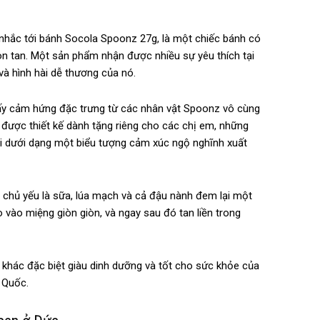
nhắc tới bánh Socola Spoonz 27g, là một chiếc bánh có
n tan. Một sản phẩm nhận được nhiều sự yêu thích tại
à hình hài dễ thương của nó.
ấy cảm hứng đặc trưng từ các nhân vật Spoonz vô cùng
ược thiết kế dành tặng riêng cho các chị em, những
ãi dưới dạng một biểu tượng cảm xúc ngộ nghĩnh xuất
chủ yếu là sữa, lúa mạch và cả đậu nành đem lại một
 vào miệng giòn giòn, và ngay sau đó tan liền trong
khác đặc biệt giàu dinh dưỡng và tốt cho sức khỏe của
 Quốc.