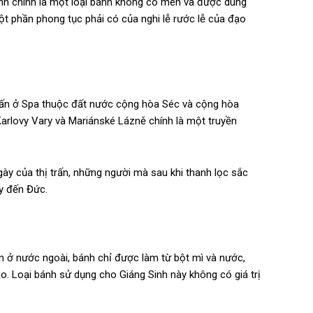
ánh chính là một loại bánh không có men và được dùng
ột phần phong tục phải có của nghi lễ rước lễ của đạo
trấn ở Spa thuộc đất nước cộng hòa Séc và cộng hòa
arlovy Vary và Mariánské Lázně chính là một truyền
gày của thị trấn, những người mà sau khi thanh lọc sắc
y đến Đức.
ên ở nước ngoài, bánh chỉ được làm từ bột mì và nước,
o. Loại bánh sử dụng cho Giáng Sinh này không có giá trị