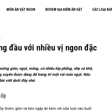
MÓN ĂN VẶT NGON
REVIEW ĐỊA ĐIỂM ĂN VẶT
CÁC LOẠI BÁ
..
ng đầu với nhiều vị ngon đặc
ường giòn, ngọt, mỏng, có nhiều lớp phẳng, nhẹ và khô,
g xuyên được dùng để trang trí một vài món ngọt. Nếu
bài viết dưới đây nhé.
xốp
ốp thơm, giòn và béo ngậy ăn kèm với sữa tươi vào buổi