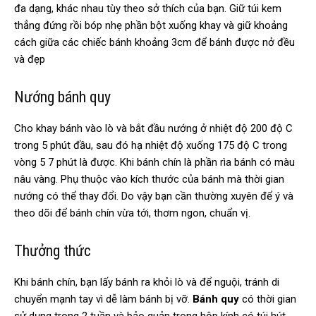
đa dạng, khác nhau tùy theo sở thích của bạn. Giữ túi kem
thẳng đứng rồi bóp nhẹ phần bột xuống khay và giữ khoảng
cách giữa các chiếc bánh khoảng 3cm để bánh được nở đều
và đẹp
Nướng bánh quy
Cho khay bánh vào lò và bắt đầu nướng ở nhiệt độ 200 độ C
trong 5 phút đầu, sau đó hạ nhiệt độ xuống 175 độ C trong
vòng 5 7 phút là được. Khi bánh chín là phần rìa bánh có màu
nâu vàng. Phụ thuộc vào kích thước của bánh mà thời gian
nướng có thể thay đổi. Do vậy bạn cần thường xuyên để ý và
theo dõi để bánh chín vừa tới, thơm ngon, chuẩn vị.
Thưởng thức
Khi bánh chín, bạn lấy bánh ra khỏi lò và để nguội, tránh di
chuyển mạnh tay vì dễ làm bánh bị vỡ.
Bánh quy
có thời gian
sử dụng trong 2 tuần và bảo quản trong hộp kính có túi hút