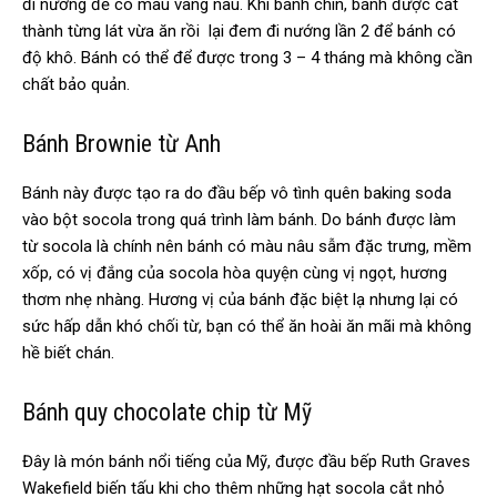
đi nướng để có màu vàng nâu. Khi bánh chín, bánh được cắt
thành từng lát vừa ăn rồi lại đem đi nướng lần 2 để bánh có
độ khô. Bánh có thể để được trong 3 – 4 tháng mà không cần
chất bảo quản.
Bánh Brownie từ Anh
Bánh này được tạo ra do đầu bếp vô tình quên baking soda
vào bột socola trong quá trình làm bánh. Do bánh được làm
từ socola là chính nên bánh có màu nâu sẫm đặc trưng, mềm
xốp, có vị đắng của socola hòa quyện cùng vị ngọt, hương
thơm nhẹ nhàng. Hương vị của bánh đặc biệt lạ nhưng lại có
sức hấp dẫn khó chối từ, bạn có thể ăn hoài ăn mãi mà không
hề biết chán.
Bánh quy chocolate chip từ Mỹ
Đây là món bánh nổi tiếng của Mỹ, được đầu bếp Ruth Graves
Wakefield biến tấu khi cho thêm những hạt socola cắt nhỏ