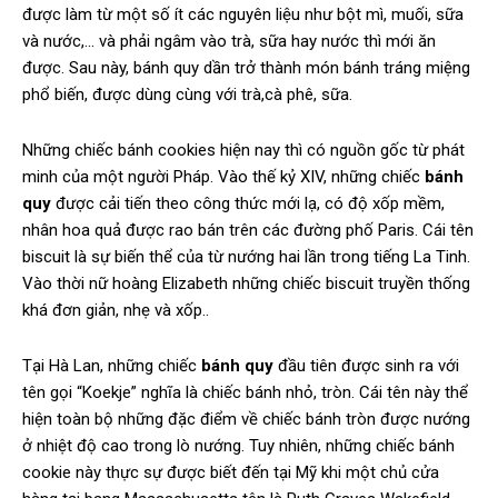
được làm từ một số ít các nguyên liệu như bột mì, muối, sữa
và nước,… và phải ngâm vào trà, sữa hay nước thì mới ăn
được. Sau này,
bánh quy
dần trở thành món bánh tráng miệng
phổ biến, được dùng cùng với trà,cà phê, sữa.
Những chiếc bánh cookies hiện nay thì có nguồn gốc từ phát
minh của một người Pháp. Vào thế kỷ XIV, những chiếc
bánh
quy
được cải tiến theo công thức mới lạ, có độ xốp mềm,
nhân hoa quả được rao bán trên các đường phố Paris. Cái tên
biscuit là sự biến thể của từ nướng hai lần trong tiếng La Tinh.
Vào thời nữ hoàng Elizabeth những chiếc biscuit truyền thống
khá đơn giản, nhẹ và xốp..
Tại Hà Lan, những chiếc
bánh quy
đầu tiên được sinh ra với
tên gọi “Koekje” nghĩa là chiếc bánh nhỏ, tròn. Cái tên này thể
hiện toàn bộ những đặc điểm về chiếc bánh tròn được nướng
ở nhiệt độ cao trong lò nướng. Tuy nhiên, những chiếc bánh
cookie này thực sự được biết đến tại Mỹ khi một chủ cửa